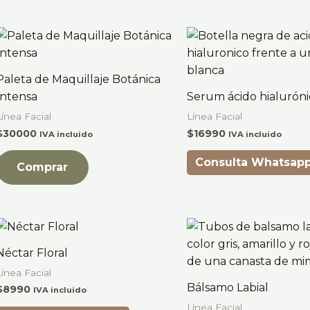
Paleta de Maquillaje Botánica
Intensa
Serum ácido hialurón
Línea Facial
Línea Facial
$
30000
$
16990
IVA incluido
IVA incluido
Consulta Whatsap
Comprar
Néctar Floral
Línea Facial
Bálsamo Labial
$
8990
IVA incluido
Línea Facial