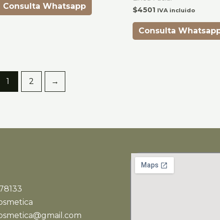
Consulta Whatsapp
$
4501
IVA incluido
Consulta Whatsap
1
2
→
78133
osmetica
cosmetica@gmail.com