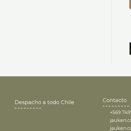
Contacto
Despacho a todo Chile
+569 749
jauken.c
jauken.